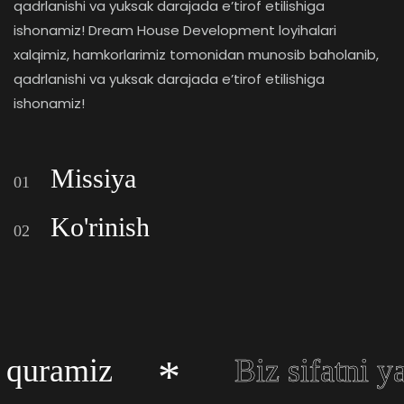
qadrlanishi va yuksak darajada e’tirof etilishiga
ishonamiz! Dream House Development loyihalari
xalqimiz, hamkorlarimiz tomonidan munosib baholanib,
qadrlanishi va yuksak darajada e’tirof etilishiga
ishonamiz!
Missiya
01
Ko'rinish
02
*
 quramiz
Biz sifatni ya