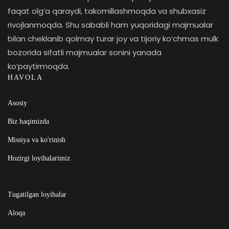
faqat olg‘a qaraydi, takomillashmoqda va shubxasiz
rivojlanmoqda. Shu sababli ham yuqoridagi majmualar
bilan cheklanib qolmay turar joy va tijoriy ko‘chmas mulk
bozorida sifatli majmualar sonini yanada
ko‘paytirmoqda.
HAVOLA
Asosiy
Biz haqimizda
Missiya va ko'rinish
Hozirgi loyihalarimiz
Tugatilgan loyihalar
Aloqa